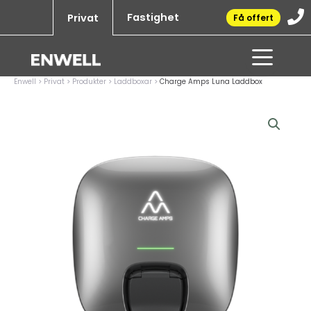
Hoppa
Fastighet
Privat
Få offert
till
innehåll
Enwell
>
Privat
>
Produkter
>
Laddboxar
>
Charge Amps Luna Laddbox