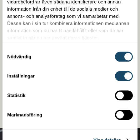
vidarebefordrar även sådana identifierare och annan
information från din enhet till de sociala medier och
annons- och analysföretag som vi samarbetar med.
Dessa kan i sin tur kombinera informationen med annan
information som du har tillhandahållit eller som de har
samlat in när du har använt deras tjänster.
Trygg med Enwell
Samtyckesval
Nödvändig
Som kund hos oss får du en samlad kontakt med
trygg snabb service. Vi är enkla att arbeta med,
kompetenta på det vi gör och är din partner över en
Inställningar
lång tid. Vi erbjuder även finansiering oberoende om
det handlar om ett nybygge eller en befintlig
fastighet.
Statistik
LÄS MER
Marknadsföring